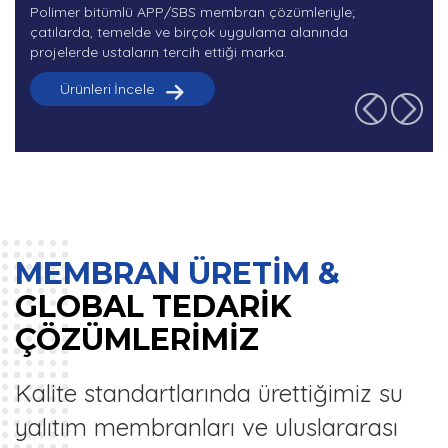
Polimer bitümlü APP/SBS membran çözümleriyle;
çatılarda, temelde ve birçok uygulama alanında
projelerde ustaların tercih ettiği marka.
Ürünleri İncele
MEMBRAN ÜRETİM &
GLOBAL TEDARİK
ÇÖZÜMLERİMİZ
Kalite standartlarında ürettiğimiz su
yalıtım membranları ve uluslararası